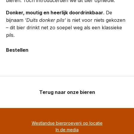
bieren. Toch introducerden we dit bier opnieuw.
Donker, moutig en heerlijk doordrinkbaar
. De
bijnaam
‘Duits donker pils’
is niet voor niets gekozen
– dit bier drinkt net zo soepel weg als een klassieke
pils.
Bestellen
Terug naar onze bieren
Westlandse bierproeverij op locatie
In de media