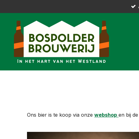
Ga
direct
naar
de
hoofdinhoud
Ons bier is te koop via onze
webshop
en bij d